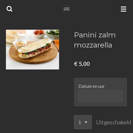
Ga
direct
naar
de
Panini zalm
hoofdinhoud
mozzarella
€ 5,00
Datum en uur
Uitgeschakeld