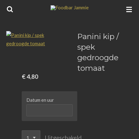
Ga
direct
naar
de
Panini kip /
hoofdinhoud
spek
gedroogde
tomaat
€ 4,80
Datum en uur
Uitgeschakeld