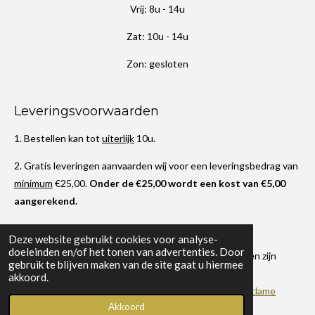
Vrij: 8u - 14u
Zat: 10u - 14u
Zon: gesloten
Leveringsvoorwaarden
1. Bestellen kan tot
uiterlijk
10u.
2. Gratis leveringen aanvaarden wij voor een leveringsbedrag van
minimum
€25,00.
Onder de €25,00 wordt een kost van €5,00
aangerekend.
3. Wij leveren binnen een straal van 5km.
Deze website gebruikt cookies voor analyse-
doeleinden en/of het tonen van advertenties. Door
Leveringen gebeuren tussen 10u30 en 12u. Afwijkingen zijn
gebruik te blijven maken van de site gaat u hiermee
steeds mogelijk.
akkoord.
© 2020 - 2025 Foodbar jammie - designed by
Roeba reclame
Akkoord